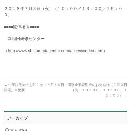
２０１８年７月３日（火）（
１０：００／１３：００／１５：０
０
）
■
■
■
■
開催場所
■
■
■
■
新梅田研修センター
（http://www.shinumedacenter.com/access/index.html）
←
企業説明会のお知らせ（５月１０日
個別企業説明会のお知らせ（７月３日
開催）※更新
（火）１０：００、１３：００、１
５：００）
→
アーカイブ
2026年6月