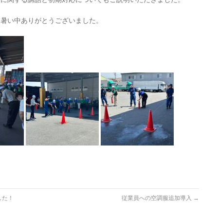
お暑い中ありがとうございました。
した！
従業員への空調服追加導入
→