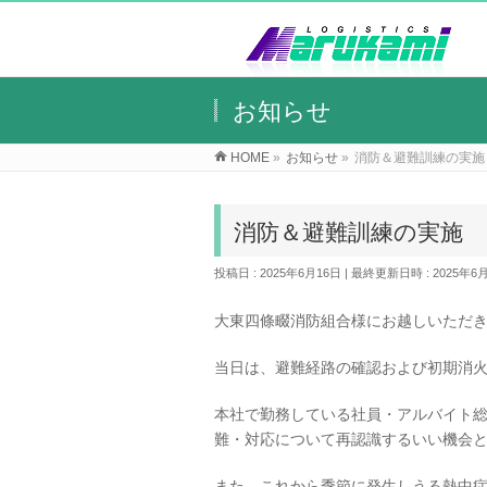
お知らせ
HOME
»
お知らせ
»
消防＆避難訓練の実施
消防＆避難訓練の実施
投稿日 : 2025年6月16日
最終更新日時 : 2025年6
大東四條畷消防組合様にお越しいただき、
当日は、避難経路の確認および初期消
本社で勤務している社員・アルバイト
難・対応について再認識するいい機会
また、これから季節に発生しうる熱中